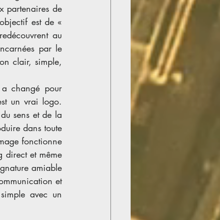
x partenaires de 
jectif est de « 
edécouvrent au 
ncarnées par le 
 clair, simple, 
 a changé pour 
t un vrai logo. 
du sens et de la 
oduire dans toute 
mage fonctionne 
g direct et même 
ignature amiable 
communication et 
simple avec un 