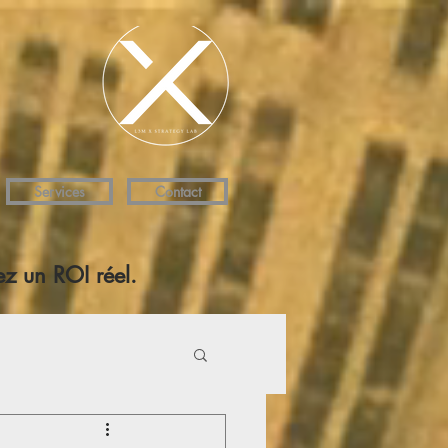
Services
Contact
z un ROI réel.