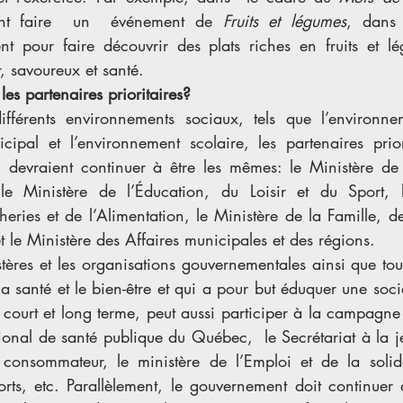
ient faire  un  événement de 
Fruits et légumes
, dans l
ent pour faire découvrir des plats riches en fruits et lé
, savoureux et santé.
les partenaires prioritaires?
ifférents environnements sociaux, tels que l’environnem
cipal et l’environnement scolaire, les partenaires priori
devraient continuer à être les mêmes: le Ministère de 
le Ministère de l’Éducation, du Loisir et du Sport, l
cheries et de l’Alimentation, le Ministère de la Famille, de
t le Ministère des Affaires municipales et des régions. 
stères et les organisations gouvernementales ainsi que tout
 santé et le bien-être et qui a pour but éduquer une socié
court et long terme, peut aussi participer à la campagne p
ational de santé publique du Québec,  le Secrétariat à la je
consommateur, le ministère de l’Emploi et de la solidar
orts, etc. Parallèlement, le gouvernement doit continuer 