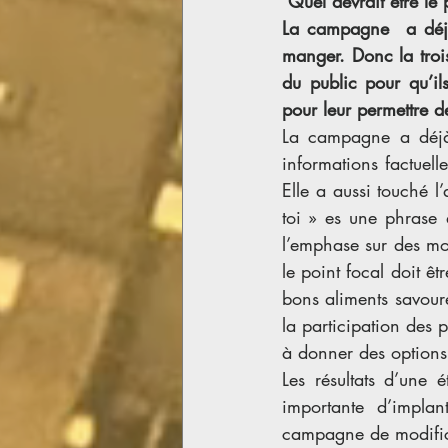
 Quel devrait être l
La campagne  a déjà 
manger. Donc la troi
du public pour qu’ils
pour leur permettre de
La campagne a déjà t
informations factuell
Elle a aussi touché l’
toi » es une phrase 
l’emphase sur des mot
le point focal doit êtr
bons aliments savoureu
la participation des 
à donner des options 
Les résultats d’une
importante d’implan
campagne de modifica