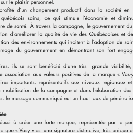
sur le plaisir personnel. 
rofité d’un changement productif dans la société en 
s québécois sains, ce qui stimule l’économie et diminu
ère de santé. À travers la campagne, le gouvernement du
tion d’améliorer la qualité de vie des Québécoises et d
ition des environnements qui incitent à l’adoption de sai
l’image du gouvernement en démontrant son fort engage
es, ils se sont bénéficié d’une très  grande visibilité, 
 association aux valeurs positives de la marque « Vas-
res importants, représentatifs aux niveaux régionaux et 
la mobilisation de la campagne et dans l’élaboration des 
, le message communiqué eut un haut taux de pénétratio
éée
ussi à créer une forte marque, représentée par le pers
e que « Vasy » est une signature distinctive, très unique et