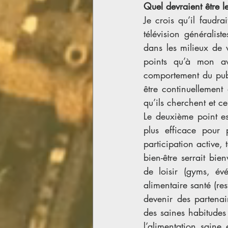
Quel devraient être l
Je crois qu’il faudra
télévision généralist
dans les milieux de 
points qu’à mon avi
comportement du publ
être continuellement
qu’ils cherchent et ce
Le deuxième point es
plus efficace pour 
participation active, 
bien-être serrait bie
de loisir (gyms, évé
alimentaire santé (res
devenir des partenai
des saines habitudes 
l’alimentation saine