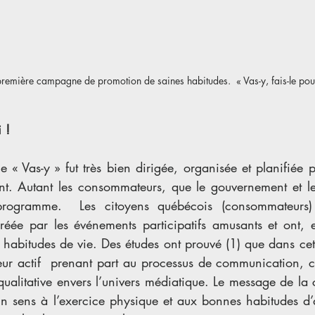
 première campagne de promotion de saines habitudes.  « Vas-y, fais-le pour
i !
 « Vas-y » fut très bien dirigée, organisée et planifiée p
nt. Autant les consommateurs, que le gouvernement et les
programme.  Les citoyens québécois (consommateurs) 
créée par les événements participatifs amusants et ont,
 habitudes de vie. Des études ont prouvé (1) que dans ce
teur actif  prenant part au processus de communication, 
alitative envers l’univers médiatique. Le message de la 
n sens à l’exercice physique et aux bonnes habitudes d’a