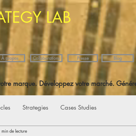
ATEGY LAB
À propos
Collaborations
Presse
Blog
votre marque. Développez votre marché. Génére
icles
Strategies
Cases Studies
 min de lecture