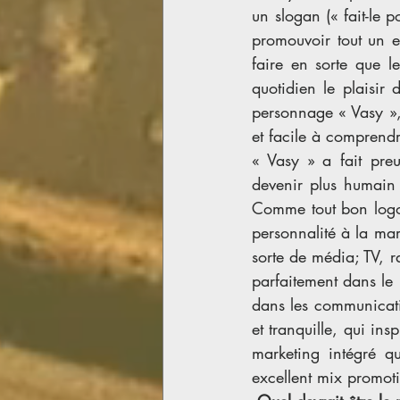
un slogan (« fait-le 
promouvoir tout un e
faire en sorte que 
quotidien le plaisir
personnage « Vasy »,
et facile à comprendr
« Vasy » a fait pre
devenir plus humain 
Comme tout bon logo, 
personnalité à la marq
sorte de média; TV, 
parfaitement dans le 
dans les communicatio
et tranquille, qui in
marketing intégré q
excellent mix promot