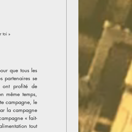
 toi » 
our que tous les 
 partenaires se 
ont profité de 
 en même temps, 
tte campagne, le 
car la campagne 
campagne « fait- 
limentation tout 