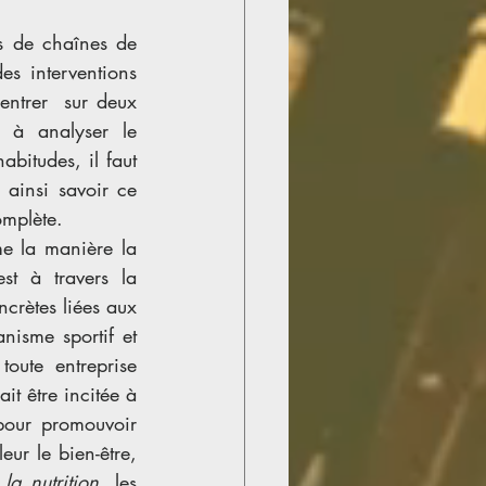
is de chaînes de 
es interventions 
ntrer  sur deux 
 à analyser le 
itudes, il faut 
ainsi savoir ce 
omplète. 
e la manière la 
t à travers la 
ncrètes liées aux 
nisme sportif et 
oute entreprise 
it être incitée à 
pour promouvoir 
ur le bien-être, 
la nutrition
, les 