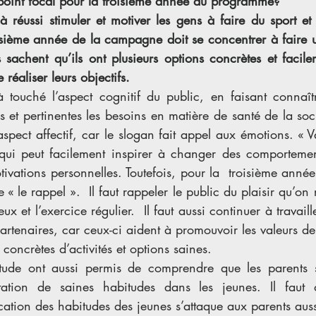
e point focal pour la troisième année du programme?
réussi stimuler et motiver les gens à faire du sport et 
sième année de la campagne doit se concentrer à faire u
 sachent qu’ils ont plusieurs options concrètes et facile
 réaliser leurs objectifs.
ouché l’aspect cognitif du public, en faisant connaîtr
es et pertinentes les besoins en matière de santé de la soc
aspect affectif, car le slogan fait appel aux émotions. « Va
qui peut facilement inspirer à changer des comportement
ivations personnelles. Toutefois, pour la  troisième ann
e « le rappel ».  Il faut rappeler le public du plaisir qu’on 
x et l’exercice régulier.  Il faut aussi continuer à travaill
partenaires, car ceux-ci aident à promouvoir les valeurs d
concrètes d’activités et options saines.
 étude ont aussi permis de comprendre que les parents 
tation de saines habitudes dans les jeunes. Il faut 
tion des habitudes des jeunes s’attaque aux parents auss