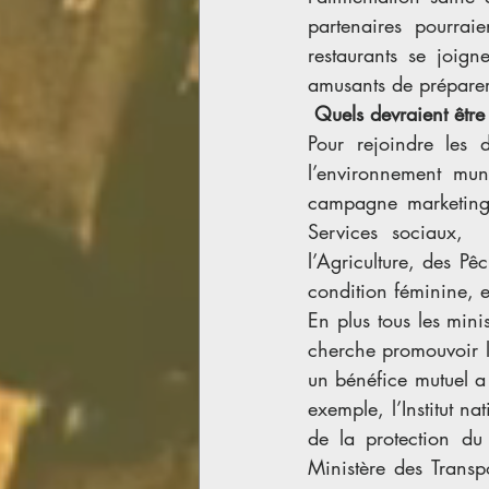
partenaires pourra
restaurants se joign
amusants de préparer
 Quels devraient être 
Pour rejoindre les d
l’environnement muni
campagne marketing 
Services sociaux,  
l’Agriculture, des Pê
condition féminine, e
En plus tous les mini
cherche promouvoir la
un bénéfice mutuel a 
exemple, l’Institut n
de la protection du 
Ministère des Transp