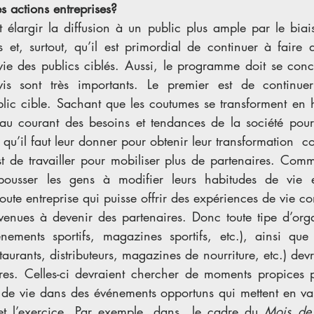
es actions entreprises?
it élargir la diffusion à un public plus ample par le bia
es et, surtout, qu’il est primordial de continuer à faire d
vie des publics ciblés. Aussi, le programme doit se conce
s sont très importants. Le premier est de continuer
ic cible. Sachant que les coutumes se transforment en hab
 au courant des besoins et tendances de la société pour 
 qu’il faut leur donner pour obtenir leur transformation  c
t de travailler pour mobiliser plus de partenaires. Comm
pousser les gens à modifier leurs habitudes de vie es
toute entreprise qui puisse offrir des expériences de vie co
nvenues à devenir des partenaires. Donc toute tipe d’orga
nements sportifs, magazines sportifs, etc.), ainsi que t
taurants, distributeurs, magazines de nourriture, etc.) devra
res. Celles-ci devraient chercher de moments propices 
de vie dans des événements opportuns qui mettent en vale
 et l’exercice. Par exemple, dans  le cadre du 
Mois de 