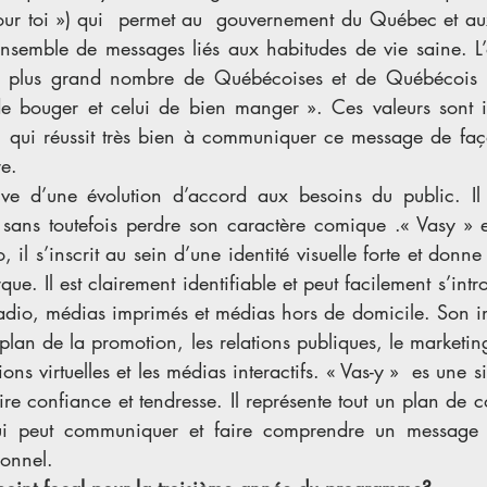
pour toi ») qui  permet au  gouvernement du Québec et au
nsemble de messages liés aux habitudes de vie saine. L’ob
le plus grand nombre de Québécoises et de Québécois r
 de bouger et celui de bien manger ». Ces valeurs sont i
 qui réussit très bien à communiquer ce message de façon
e. 
uve d’une évolution d’accord aux besoins du public. Il
sans toutefois perdre son caractère comique .« Vasy » es
il s’inscrit au sein d’une identité visuelle forte et donne 
ue. Il est clairement identifiable et peut facilement s’intr
radio, médias imprimés et médias hors de domicile. Son i
plan de la promotion, les relations publiques, le marketin
ns virtuelles et les médias interactifs. « Vas-y »  es une s
spire confiance et tendresse. Il représente tout un plan de 
ui peut communiquer et faire comprendre un message 
ionnel.