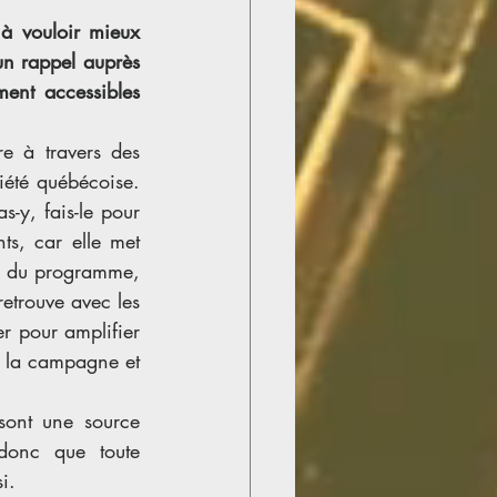
à vouloir mieux 
n rappel auprès 
ment accessibles 
e à travers des 
iété québécoise. 
s-y, fais-le pour 
s, car elle met 
ée du programme, 
retrouve avec les 
er pour amplifier 
e la campagne et 
sont une source 
donc que toute 
i.