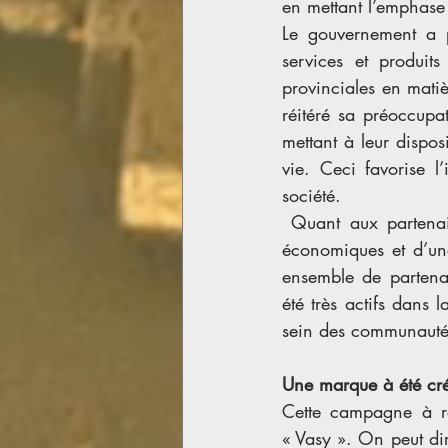
en mettant l’emphase 
Le gouvernement a p
services et produit
provinciales en mati
réitéré sa préoccupa
mettant à leur dispos
vie. Ceci favorise 
société.
 Quant aux partenair
économiques et d’une
ensemble de partenai
été très actifs dans 
sein des communautés
Une marque à été cr
Cette campagne à ré
« Vasy ». On peut dir